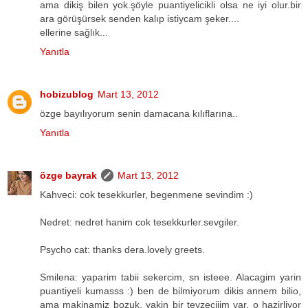
ama dikiş bilen yok.şöyle puantiyelicikli olsa ne iyi olur.bir
ara görüşürsek senden kalıp istiycam şeker....
ellerine sağlık...
Yanıtla
hobizublog
Mart 13, 2012
özge bayılıyorum senin damacana kılıflarına..
Yanıtla
özge bayrak
Mart 13, 2012
Kahveci: cok tesekkurler, begenmene sevindim :)
Nedret: nedret hanim cok tesekkurler.sevgiler.
Psycho cat: thanks dera.lovely greets.
Smilena: yaparim tabii sekercim, sn isteee. Alacagim yarin
puantiyeli kumasss :) ben de bilmiyorum dikis annem bilio,
ama makinamiz bozuk, yakin bir teyzeciiim var, o hazirliyor