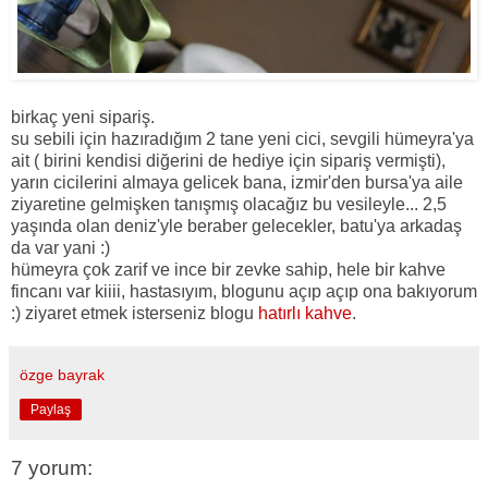
birkaç yeni sipariş.
su sebili için hazıradığım 2 tane yeni cici, sevgili hümeyra'ya
ait ( birini kendisi diğerini de hediye için sipariş vermişti),
yarın cicilerini almaya gelicek bana, izmir'den bursa'ya aile
ziyaretine gelmişken tanışmış olacağız bu vesileyle... 2,5
yaşında olan deniz'yle beraber gelecekler, batu'ya arkadaş
da var yani :)
hümeyra çok zarif ve ince bir zevke sahip, hele bir kahve
fincanı var kiiii, hastasıyım, blogunu açıp açıp ona bakıyorum
:) ziyaret etmek isterseniz blogu
hatırlı kahve
.
özge bayrak
Paylaş
7 yorum: